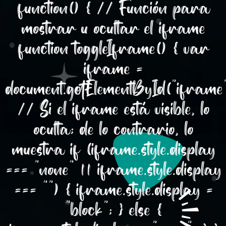
function() { // Función para
mostrar u ocultar el iframe
function toggleIframe() { var
iframe =
document.getElementById("iframe"
// Si el iframe está visible, lo
oculta; de lo contrario, lo
muestra if (iframe.style.display
=== "none" || iframe.style.display
=== "") { iframe.style.display =
"block"; } else {