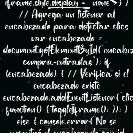
iframe.style.display = "none"; } }
// Agrega un listener al
encabezado para detectar clics
var encabezado =
document.getElementById("encabe
compra-entradas"); if
(encabezado) { // Verifica si el
encabezado existe
encabezado.addEventListener("clic
function() { toggleIframe(); }); }
else { console.error("No se
encontró el encabezado con id